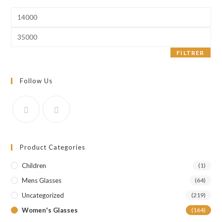
Prix
min
Prix
max
FILTRER
Follow Us
Product Categories
Children
(1)
Mens Glasses
(64)
Uncategorized
(219)
Women's Glasses
(164)