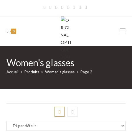
Skip
to
content
0
Women's glasses
Accueil
>
Produits
>
Women's glasses
>
Page 2