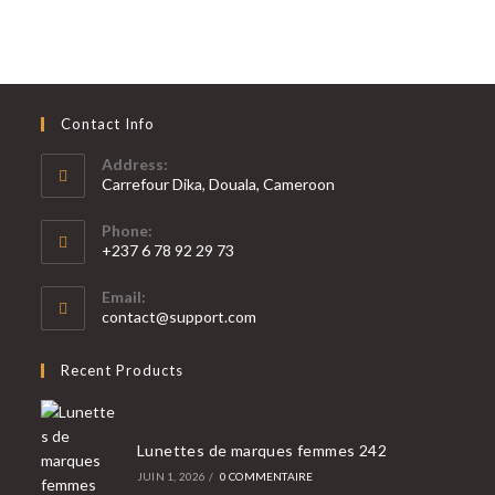
Contact Info
Address:
Carrefour Dika, Douala, Cameroon
Phone:
+237 6 78 92 29 73
S’ouvre
Email:
dans
S’ouvre
contact@support.com
votre
dans
votre
application
Recent Products
application
Lunettes de marques femmes 242
JUIN 1, 2026
/
0 COMMENTAIRE