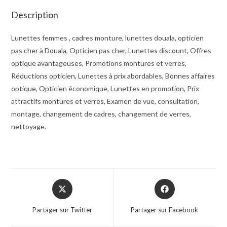
Description
Lunettes femmes , cadres monture, lunettes douala, opticien
pas cher à Douala, Opticien pas cher, Lunettes discount, Offres
optique avantageuses, Promotions montures et verres,
Réductions opticien, Lunettes à prix abordables, Bonnes affaires
optique, Opticien économique, Lunettes en promotion, Prix
attractifs montures et verres, Examen de vue, consultation,
montage, changement de cadres, changement de verres,
nettoyage.
Opens
Opens
in
in
a
a
Partager sur Twitter
Partager sur Facebook
new
new
window
window