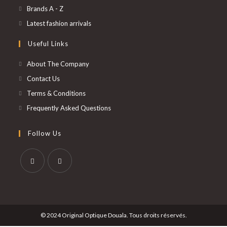
un
dans
S’ouvre
Brands A - Z
nouvel
un
dans
S’ouvre
Latest fashion arrivals
onglet
nouvel
un
dans
Useful Links
onglet
nouvel
un
onglet
nouvel
About The Company
onglet
Contact Us
Terms & Conditions
Frequently Asked Questions
Follow Us
S’ouvre
S’ouvre
dans
dans
un
un
© 2024 Original Optique Douala. Tous droits réservés.
nouvel
nouvel