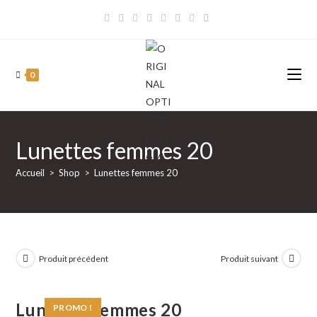
Skip
to
content
0
Lunettes femmes 20
Accueil
>
Shop
>
Lunettes femmes 20
Produit précédent
Produit suivant
Lunettes femmes 20
PROMO !