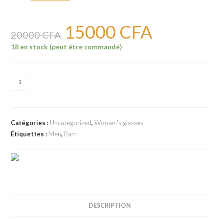
15000
CFA
Le
Le
prix
prix
20000
CFA
initial
actuel
était :
est :
18 en stock (peut être commandé)
20000 CFA.
15000 CFA.
quantité
de
Lunettes
femmes
Catégories :
Uncategorized
,
Women's glasses
20
Étiquettes :
Men
,
Pant
DESCRIPTION