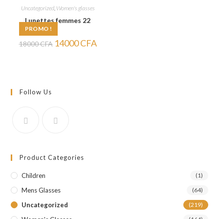
Uncategorized
,
Women's glasses
Lunettes femmes 22
PROMO !
Le
Le
14000
CFA
18000
CFA
prix
prix
initial
actuel
était :
est :
18000 CFA.
14000 CFA.
Follow Us
Product Categories
Children
(1)
Mens Glasses
(64)
Uncategorized
(219)