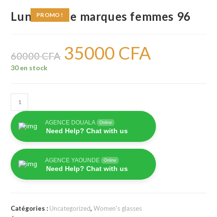
Lunettes de marques femmes 96
PROMO !
35000
CFA
Le
Le
prix
prix
60000
CFA
initial
actuel
était :
est :
30 en stock
60000 CFA.
35000 CFA.
quantité
de
Lunettes
AGENCE DOUALA
Online
Need Help? Chat with us
de
marques
femmes
AGENCE YAOUNDE
Online
Need Help? Chat with us
96
Catégories :
Uncategorized
,
Women's glasses