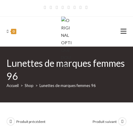
Skip
to
content
0
Lunettes de marques femmes
96
Accueil
>
Shop
>
Lunettes de marques femmes 96
Produit précédent
Produit suivant