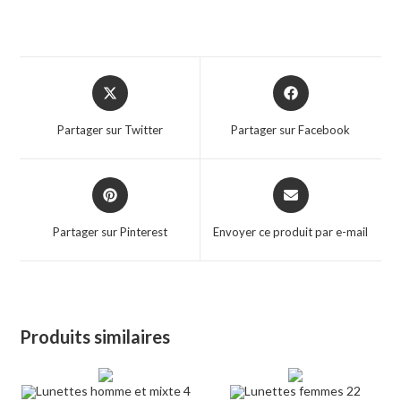
Opens
Opens
in
in
a
a
Partager sur Twitter
Partager sur Facebook
new
new
window
window
Opens
Opens
in
in
a
a
Partager sur Pinterest
Envoyer ce produit par e-mail
new
new
window
window
Produits similaires