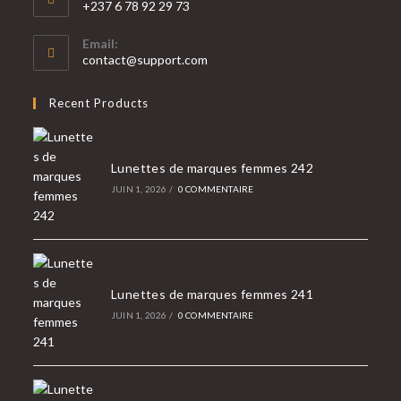
+237 6 78 92 29 73
S’ouvre
Email:
dans
S’ouvre
contact@support.com
votre
dans
votre
application
Recent Products
application
Lunettes de marques femmes 242
JUIN 1, 2026
/
0 COMMENTAIRE
Lunettes de marques femmes 241
JUIN 1, 2026
/
0 COMMENTAIRE