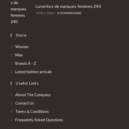
Lunettes de marques femmes 240
JUIN 1, 2026
/
0 COMMENTAIRE
Store
S’ouvre
Women
dans
S’ouvre
Men
un
dans
S’ouvre
Brands A - Z
nouvel
un
dans
S’ouvre
Latest fashion arrivals
onglet
nouvel
un
dans
Useful Links
onglet
nouvel
un
onglet
nouvel
About The Company
onglet
Contact Us
Terms & Conditions
Frequently Asked Questions