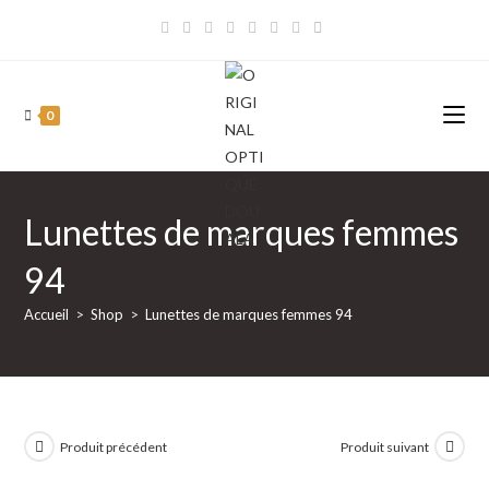
Skip
to
content
0
Lunettes de marques femmes
94
Accueil
>
Shop
>
Lunettes de marques femmes 94
Produit précédent
Produit suivant