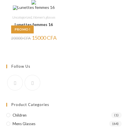
20000 CFA.
17000 CFA.
20000 CFA.
15000
Uncategorized
,
Women's glasses
Lunettes femmes 16
PROMO !
Le
Le
15000
CFA
20000
CFA
prix
prix
initial
actuel
était :
est :
20000 CFA.
15000 CFA.
Follow Us
Product Categories
Children
(1)
Mens Glasses
(64)