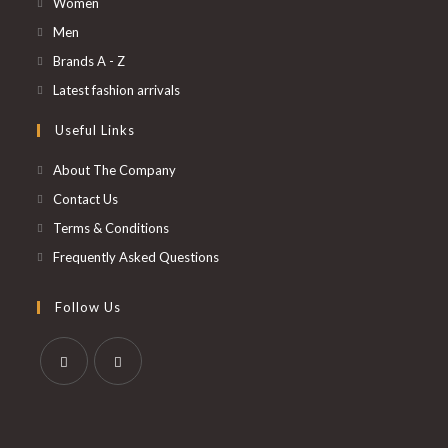
S’ouvre
Women
dans
S’ouvre
Men
un
dans
S’ouvre
Brands A - Z
nouvel
un
dans
S’ouvre
Latest fashion arrivals
onglet
nouvel
un
dans
Useful Links
onglet
nouvel
un
onglet
nouvel
About The Company
onglet
Contact Us
Terms & Conditions
Frequently Asked Questions
Follow Us
S’ouvre
S’ouvre
dans
dans
un
un