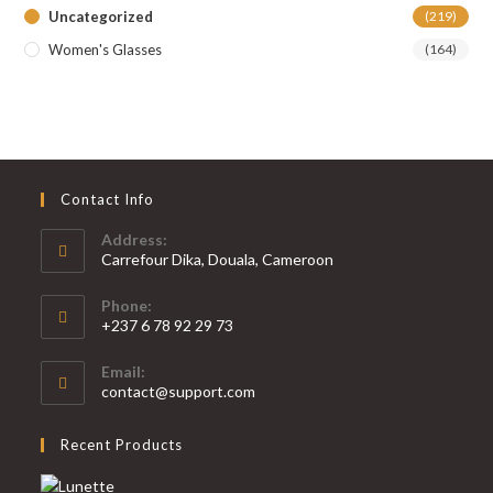
Uncategorized
(219)
Women's Glasses
(164)
Contact Info
Address:
Carrefour Dika, Douala, Cameroon
Phone:
+237 6 78 92 29 73
S’ouvre
Email:
dans
S’ouvre
contact@support.com
votre
dans
votre
application
Recent Products
application