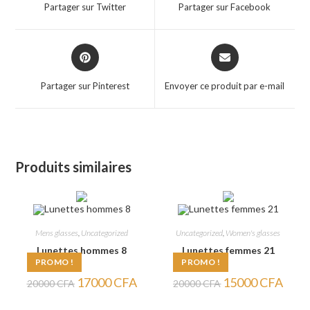
a
a
Partager sur Twitter
Partager sur Facebook
new
new
window
window
Opens
Opens
in
in
a
a
Partager sur Pinterest
Envoyer ce produit par e-mail
new
new
window
window
Produits similaires
Mens glasses
,
Uncategorized
Uncategorized
,
Women's glasses
Lunettes hommes 8
Lunettes femmes 21
PROMO !
PROMO !
Le
Le
Le
Le
17000
CFA
15000
CFA
20000
CFA
20000
CFA
prix
prix
prix
prix
initial
actuel
initial
actuel
était :
est :
était :
est :