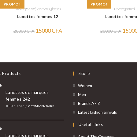
PROMO !
PROMO !
Uncategorized
,
Women's glasses
Uncategorized
Lunettes femmes 12
Lunettes femm
Le
Le
Le
15000
CFA
1500
20000
CFA
20000
CFA
prix
prix
prix
initial
actuel
initial
était :
est :
était :
20000 CFA.
15000 CFA.
20000 
t Products
Store
S’ouvre
Women
Lunettes de marques
dans
S’ouvre
Men
femmes 242
un
dans
S’ouvre
Brands A - Z
JUIN 1, 2026
/
0 COMMENTAIRE
nouvel
un
dans
S’ouvre
Latest fashion arrivals
onglet
nouvel
un
dans
Useful Links
onglet
nouvel
un
onglet
nouvel
Lunettes de marques
About The Company