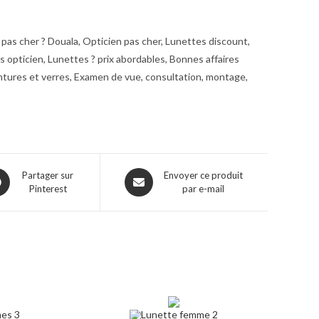
pas cher ? Douala, Opticien pas cher, Lunettes discount,
opticien, Lunettes ? prix abordables, Bonnes affaires
ntures et verres, Examen de vue, consultation, montage,
ns
Opens
Partager sur
Envoyer ce produit
Pinterest
par e-mail
in
a
w
new
dow
window