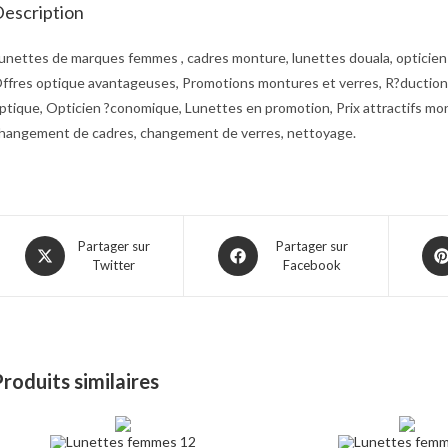
escription
unettes de marques femmes , cadres monture, lunettes douala, opticien 
ffres optique avantageuses, Promotions montures et verres, R?ductions 
ptique, Opticien ?conomique, Lunettes en promotion, Prix attractifs mo
hangement de cadres, changement de verres, nettoyage.
Opens
Opens
Ope
Partager sur
Partager sur
Twitter
Facebook
in
in
in
a
a
a
new
new
ne
window
window
win
roduits similaires