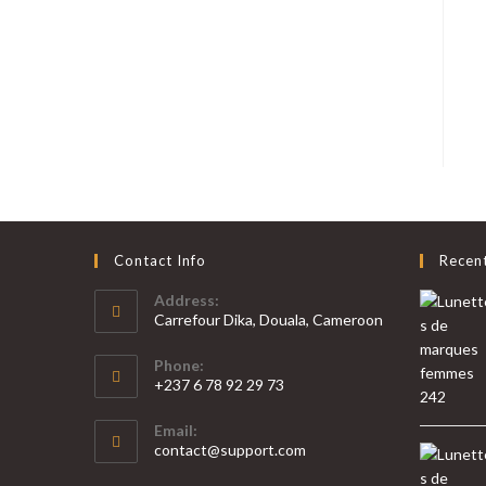
Contact Info
Recen
Address:
Carrefour Dika, Douala, Cameroon
Phone:
+237 6 78 92 29 73
S’ouvre
Email:
dans
S’ouvre
contact@support.com
votre
dans