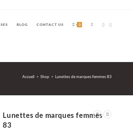
TOGGLE
SSES
BLOG
CONTACT US
0
WEBSITE
Accueil
>
Shop
>
Lunettes de marques femmes 83
SEARCH
Lunettes de marques femmes
83