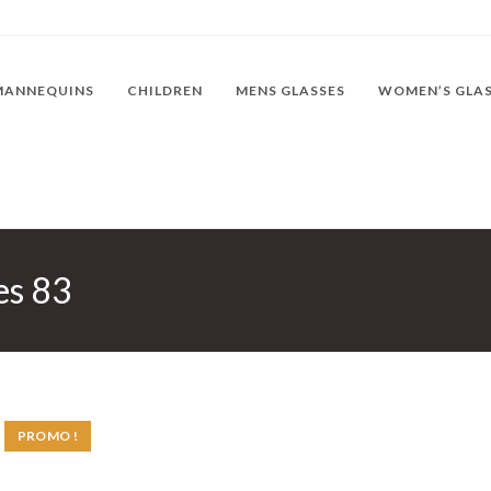
MANNEQUINS
CHILDREN
MENS GLASSES
WOMEN’S GLA
es 83
PROMO !