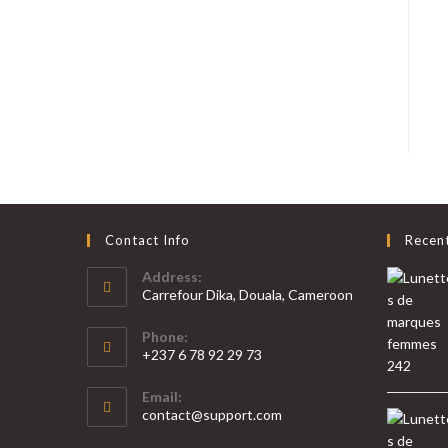
Contact Info
Recen
Address:
Carrefour Dika, Douala, Cameroon
Phone:
+237 6 78 92 29 73
S’ouvre
Email:
dans
S’ouvre
contact@support.com
votre
dans