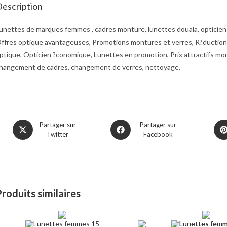
escription
unettes de marques femmes , cadres monture, lunettes douala, opticien 
ffres optique avantageuses, Promotions montures et verres, R?ductions 
ptique, Opticien ?conomique, Lunettes en promotion, Prix attractifs mo
hangement de cadres, changement de verres, nettoyage.
Opens
Opens
Ope
Partager sur
Partager sur
Twitter
Facebook
in
in
in
a
a
a
new
new
ne
window
window
win
roduits similaires