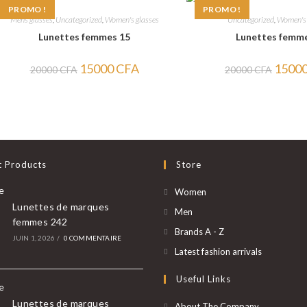
PROMO !
PROMO !
Mens glasses
,
Uncategorized
,
Women's glasses
Uncategorized
,
Women's 
Lunettes femmes 15
Lunettes femm
Le
Le
Le
15000
CFA
1500
20000
CFA
20000
CFA
prix
prix
prix
initial
actuel
initial
était :
est :
était :
20000 CFA.
15000 CFA.
20000 
t Products
Store
S’ouvre
Women
Lunettes de marques
dans
S’ouvre
Men
femmes 242
un
dans
S’ouvre
Brands A - Z
JUIN 1, 2026
/
0 COMMENTAIRE
nouvel
un
dans
S’ouvre
Latest fashion arrivals
onglet
nouvel
un
dans
Useful Links
onglet
nouvel
un
onglet
nouvel
Lunettes de marques
About The Company