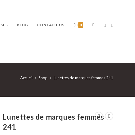
TOGGLE
SSES
BLOG
CONTACT US
0
WEBSITE
Accueil
>
Shop
>
Lunettes de marques femmes 241
SEARCH
Lunettes de marques femmes
241