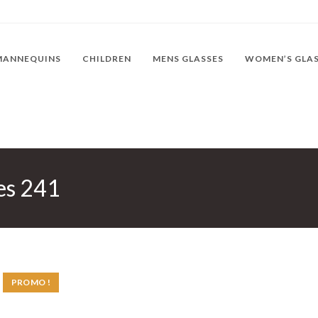
MANNEQUINS
CHILDREN
MENS GLASSES
WOMEN’S GLA
es 241
PROMO !