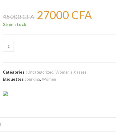
27000
CFA
Le
Le
prix
prix
45000
CFA
initial
actuel
était :
est :
25 en stock
45000 CFA.
27000 CFA.
quantité
de
Lunettes
de
Catégories :
Uncategorized
,
Women's glasses
marques
Étiquettes :
burkina
,
Women
femmes
241
N