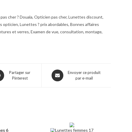
pas cher ? Douala, Opticien pas cher, Lunettes discount,
opticien, Lunettes ? prix abordables, Bonnes affaires
ntures et verres, Examen de vue, consultation, montage,
ns
Opens
Partager sur
Envoyer ce produit
Pinterest
par e-mail
in
a
w
new
dow
window