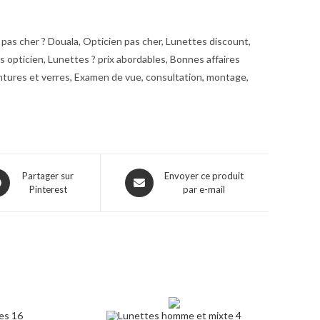
pas cher ? Douala, Opticien pas cher, Lunettes discount,
opticien, Lunettes ? prix abordables, Bonnes affaires
ntures et verres, Examen de vue, consultation, montage,
ns
Opens
Partager sur
Envoyer ce produit
Pinterest
par e-mail
in
a
w
new
dow
window