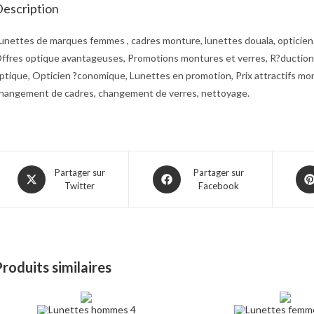
escription
unettes de marques femmes , cadres monture, lunettes douala, opticien 
ffres optique avantageuses, Promotions montures et verres, R?ductions 
ptique, Opticien ?conomique, Lunettes en promotion, Prix attractifs mo
hangement de cadres, changement de verres, nettoyage.
Opens
Opens
Ope
Partager sur
Partager sur
Twitter
Facebook
in
in
in
a
a
a
new
new
ne
window
window
win
roduits similaires