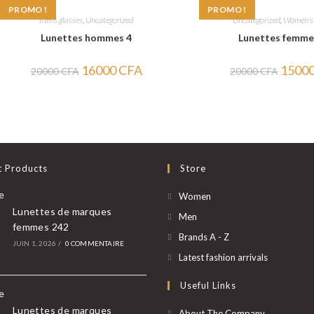
PROMO !
PROMO !
Mens glasses
,
Uncategorized
Uncategorized
,
Women's 
Lunettes hommes 4
Lunettes femme
Le
Le
Le
16000
CFA
1500
20000
CFA
20000
CFA
prix
prix
prix
initial
actuel
initial
était :
est :
était :
20000 CFA.
16000 CFA.
20000 
t Products
Store
S’ouvre
Women
Lunettes de marques
dans
S’ouvre
Men
femmes 242
un
dans
S’ouvre
Brands A - Z
JUIN 1, 2026
/
0 COMMENTAIRE
nouvel
un
dans
S’ouvre
Latest fashion arrivals
onglet
nouvel
un
dans
Useful Links
onglet
nouvel
un
onglet
nouvel
Lunettes de marques
About The Company