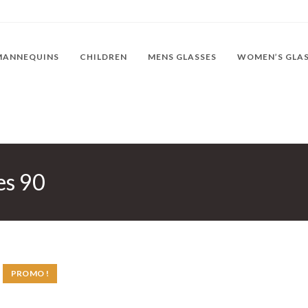
MANNEQUINS
CHILDREN
MENS GLASSES
WOMEN’S GLA
es 90
PROMO !