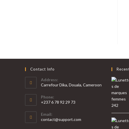
Contact Info
Recen
Address:
Carrefour Dika, Douala, Cameroon
Phone:
+237 6 78 92 29 73
S’ouvre
Email:
dans
S’ouvre
contact@support.com
votre
dans