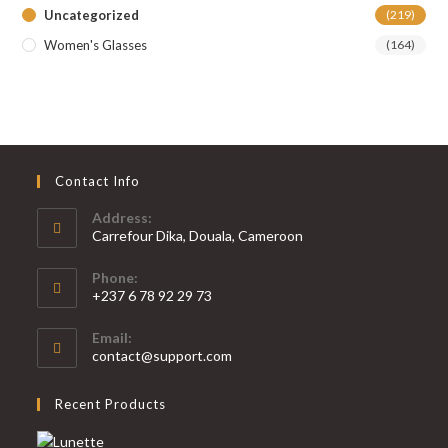
Uncategorized
(219)
Women's Glasses
(164)
Contact Info
Address:
Carrefour Dika, Douala, Cameroon
Phone:
+237 6 78 92 29 73
S’ouvre
Email:
dans
S’ouvre
contact@support.com
votre
dans
votre
application
Recent Products
application