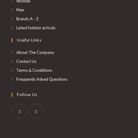
S’ouvre
Women
dans
S’ouvre
Men
un
dans
S’ouvre
Brands A - Z
nouvel
un
dans
S’ouvre
Latest fashion arrivals
onglet
nouvel
un
dans
Useful Links
onglet
nouvel
un
onglet
nouvel
About The Company
onglet
Contact Us
Terms & Conditions
Frequently Asked Questions
Follow Us
S’ouvre
S’ouvre
dans
dans
un
un