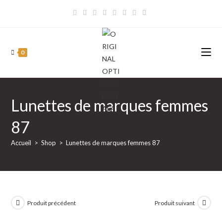
Skip
to
content
0
Lunettes de marques femmes
87
Accueil
>
Shop
>
Lunettes de marques femmes 87
Produit précédent
Produit suivant