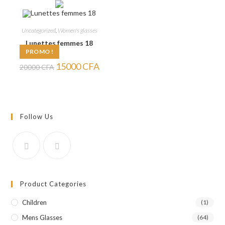
20000 CFA.
15000 CFA.
20000 CFA.
15000
Uncategorized
,
Women's glasses
Lunettes femmes 18
PROMO !
Le
Le
15000
CFA
20000
CFA
prix
prix
initial
actuel
était :
est :
20000 CFA.
15000 CFA.
Follow Us
Product Categories
Children
(1)
Mens Glasses
(64)