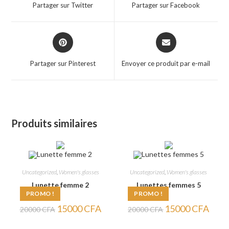
a
a
Partager sur Twitter
Partager sur Facebook
new
new
window
window
Opens
Opens
in
in
a
a
Partager sur Pinterest
Envoyer ce produit par e-mail
new
new
window
window
Produits similaires
Uncategorized
,
Women's glasses
Uncategorized
,
Women's glasses
Lunette femme 2
Lunettes femmes 5
PROMO !
PROMO !
Le
Le
Le
Le
15000
CFA
15000
CFA
20000
CFA
20000
CFA
prix
prix
prix
prix
initial
actuel
initial
actuel
était :
est :
était :
est :