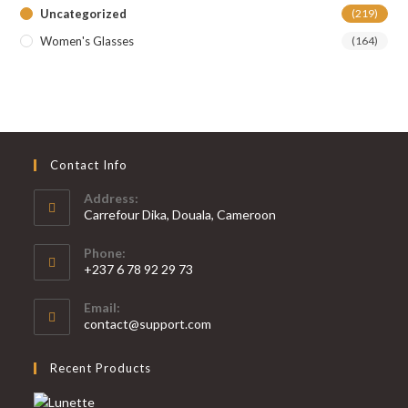
Uncategorized
(219)
Women's Glasses
(164)
Contact Info
Address:
Carrefour Dika, Douala, Cameroon
Phone:
+237 6 78 92 29 73
S’ouvre
Email:
dans
S’ouvre
contact@support.com
votre
dans
votre
application
Recent Products
application