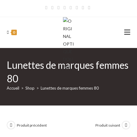
Skip
to
content
0
Lunettes de marques femmes
80
Accueil
>
Shop
>
Lunettes de marques femmes 80
Produit précédent
Produit suivant