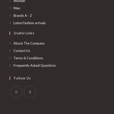
S’ouvre
Women
dans
S’ouvre
Men
un
dans
S’ouvre
Brands A - Z
nouvel
un
dans
S’ouvre
Latest fashion arrivals
onglet
nouvel
un
dans
Useful Links
onglet
nouvel
un
onglet
nouvel
About The Company
onglet
Contact Us
Terms & Conditions
Frequently Asked Questions
Follow Us
S’ouvre
S’ouvre
dans
dans
un
un