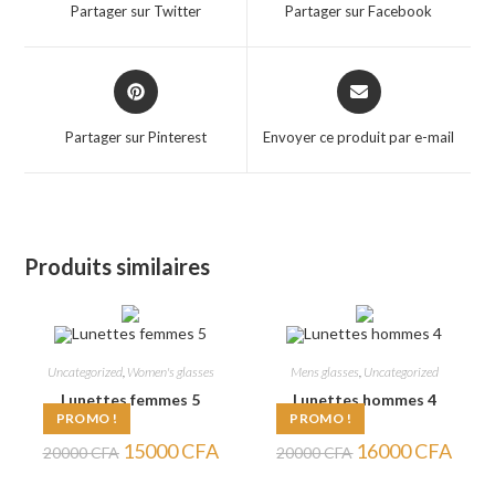
a
a
Partager sur Twitter
Partager sur Facebook
new
new
window
window
Opens
Opens
in
in
a
a
Partager sur Pinterest
Envoyer ce produit par e-mail
new
new
window
window
Produits similaires
Uncategorized
,
Women's glasses
Mens glasses
,
Uncategorized
Lunettes femmes 5
Lunettes hommes 4
PROMO !
PROMO !
Le
Le
Le
Le
15000
CFA
16000
CFA
20000
CFA
20000
CFA
prix
prix
prix
prix
initial
actuel
initial
actuel
était :
est :
était :
est :