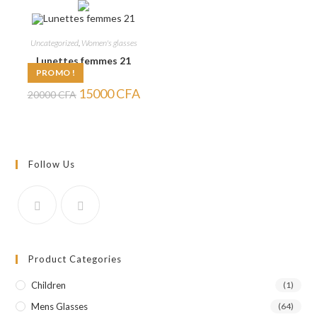
20000 CFA.
15000 CFA.
20000 CFA.
16000
Uncategorized
,
Women's glasses
Lunettes femmes 21
PROMO !
Le
Le
15000
CFA
20000
CFA
prix
prix
initial
actuel
était :
est :
20000 CFA.
15000 CFA.
Follow Us
Product Categories
Children
(1)
Mens Glasses
(64)