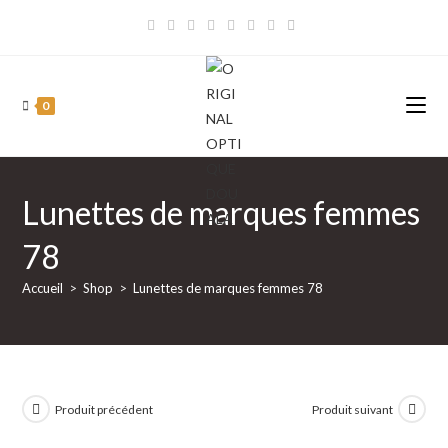
Skip
to
content
0
Lunettes de marques femmes
78
Accueil
>
Shop
>
Lunettes de marques femmes 78
Produit précédent
Produit suivant