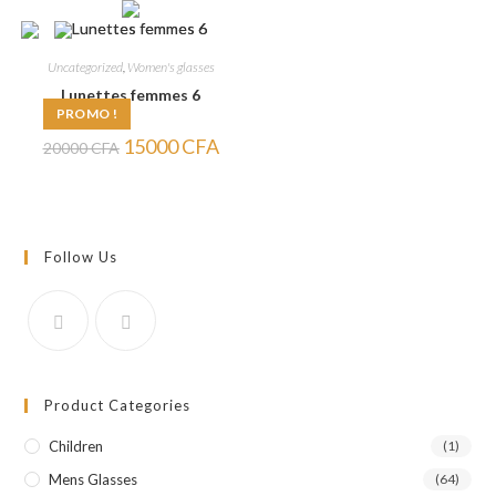
20000 CFA.
15000 CFA.
20000 CFA.
17000
Uncategorized
,
Women's glasses
Lunettes femmes 6
PROMO !
Le
Le
15000
CFA
20000
CFA
prix
prix
initial
actuel
était :
est :
20000 CFA.
15000 CFA.
Follow Us
Product Categories
Children
(1)
Mens Glasses
(64)