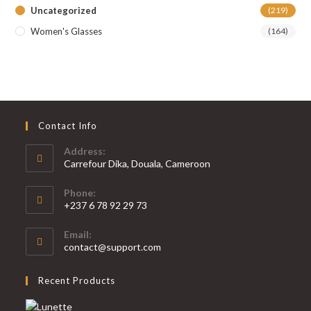
Uncategorized
(219)
Women's Glasses
(164)
Contact Info
Address:
Carrefour Dika, Douala, Cameroon
Phone:
+237 6 78 92 29 73
S’ouvre
Email:
dans
S’ouvre
contact@support.com
votre
dans
votre
application
Recent Products
application