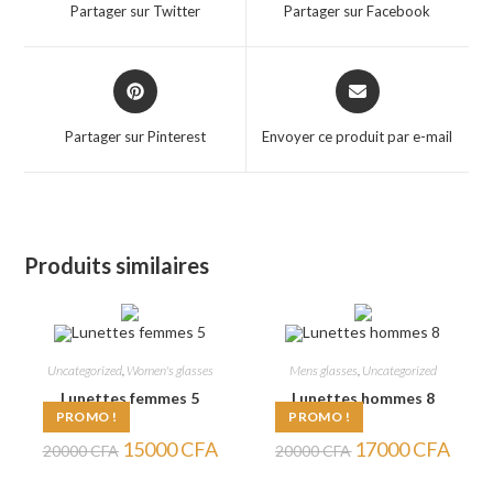
a
a
Partager sur Twitter
Partager sur Facebook
new
new
window
window
Opens
Opens
in
in
a
a
Partager sur Pinterest
Envoyer ce produit par e-mail
new
new
window
window
Produits similaires
Uncategorized
,
Women's glasses
Mens glasses
,
Uncategorized
Lunettes femmes 5
Lunettes hommes 8
PROMO !
PROMO !
Le
Le
Le
Le
15000
CFA
17000
CFA
20000
CFA
20000
CFA
prix
prix
prix
prix
initial
actuel
initial
actuel
était :
est :
était :
est :