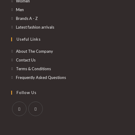
S’ouvre
Women
dans
S’ouvre
Men
un
dans
S’ouvre
Brands A - Z
nouvel
un
dans
S’ouvre
Latest fashion arrivals
onglet
nouvel
un
dans
Useful Links
onglet
nouvel
un
onglet
nouvel
About The Company
onglet
Contact Us
Terms & Conditions
Frequently Asked Questions
Follow Us
S’ouvre
S’ouvre
dans
dans
un
un