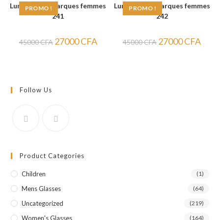
Lunettes de marques femmes
Lunettes de marques femmes
PROMO !
PROMO !
241
242
Le
Le
Le
Le
27000
CFA
27000
CFA
45000
CFA
45000
CFA
prix
prix
prix
prix
initial
actuel
initial
actuel
était :
est :
était :
est :
45000 CFA.
27000 CFA.
45000 CFA.
27000
Follow Us
Product Categories
Children
(1)
Mens Glasses
(64)
Uncategorized
(219)
Women's Glasses
(164)