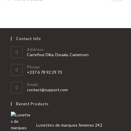
Contact Info
Address:
Carrefour Dika, Douala, Cameroon
Phone:
+237 6 78 92 29 73
S’ouvre
Email:
dans
S’ouvre
contact@support.com
votre
dans
votre
application
Recent Products
application
Lunettes de marques femmes 242