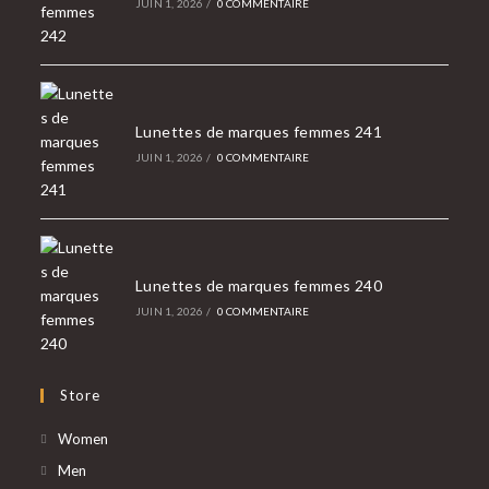
JUIN 1, 2026
/
0 COMMENTAIRE
Lunettes de marques femmes 241
JUIN 1, 2026
/
0 COMMENTAIRE
Lunettes de marques femmes 240
JUIN 1, 2026
/
0 COMMENTAIRE
Store
S’ouvre
Women
dans
S’ouvre
Men