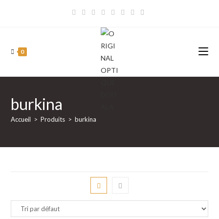
Skip
to
content
0
burkina
Accueil
>
Produits
>
burkina