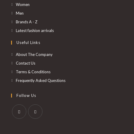
S’ouvre
Women
dans
S’ouvre
Men
un
dans
S’ouvre
Brands A - Z
nouvel
un
dans
S’ouvre
Latest fashion arrivals
onglet
nouvel
un
dans
Useful Links
onglet
nouvel
un
onglet
nouvel
About The Company
onglet
Contact Us
Terms & Conditions
Frequently Asked Questions
Follow Us
S’ouvre
S’ouvre
dans
dans