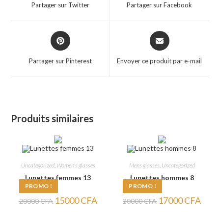
a
a
Partager sur Twitter
Partager sur Facebook
new
new
window
window
Opens
Opens
in
in
a
a
Partager sur Pinterest
Envoyer ce produit par e-mail
new
new
window
window
Produits similaires
Uncategorized
,
Women's glasses
Mens glasses
,
Uncategorized
Lunettes femmes 13
Lunettes hommes 8
PROMO !
PROMO !
Le
Le
Le
Le
15000
CFA
17000
CFA
20000
CFA
20000
CFA
prix
prix
prix
prix
initial
actuel
initial
actuel
était :
est :
était :
est :