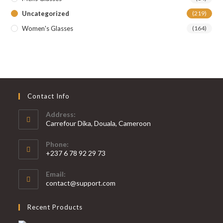
Uncategorized
(219)
Women's Glasses
(164)
Contact Info
Address:
Carrefour Dika, Douala, Cameroon
Phone:
+237 6 78 92 29 73
S’ouvre
Email:
dans
S’ouvre
contact@support.com
votre
dans
votre
application
Recent Products
application