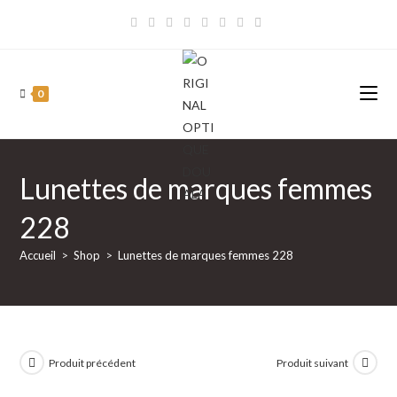
Skip
to
content
0
Lunettes de marques femmes
228
Accueil
>
Shop
>
Lunettes de marques femmes 228
Produit précédent
Produit suivant