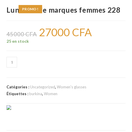
Lunettes de marques femmes 228
PROMO !
27000
CFA
Le
Le
prix
prix
45000
CFA
initial
actuel
était :
est :
25 en stock
45000 CFA.
27000 CFA.
quantité
de
Lunettes
de
Catégories :
Uncategorized
,
Women's glasses
marques
Étiquettes :
burkina
,
Women
femmes
228