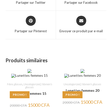
a
a
Partager sur Twitter
Partager sur Facebook
new
new
window
window
Opens
Opens
in
in
a
a
Partager sur Pinterest
Envoyer ce produit par e-mail
new
new
window
window
Produits similaires
Mens glasses
,
Uncategorized
,
Women's
Uncategorized
,
Women's glasses
glasses
Lunettes femmes 20
Lunettes femmes 15
PROMO !
PROMO !
Le
Le
15000
CFA
20000
CFA
Le
Le
15000
CFA
prix
prix
20000
CFA
prix
prix
initial
actuel
initial
actuel
était :
est :