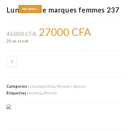
Lunettes de marques femmes 237
PROMO !
27000
CFA
Le
Le
prix
prix
45000
CFA
initial
actuel
était :
est :
25 en stock
45000 CFA.
27000 CFA.
quantité
de
Lunettes
de
Catégories :
Uncategorized
,
Women's glasses
marques
Étiquettes :
burkina
,
Women
femmes
237