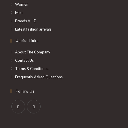
S’ouvre
Women
dans
S’ouvre
Men
un
dans
S’ouvre
Brands A - Z
nouvel
un
dans
S’ouvre
Latest fashion arrivals
onglet
nouvel
un
dans
Useful Links
onglet
nouvel
un
onglet
nouvel
About The Company
onglet
Contact Us
Terms & Conditions
Frequently Asked Questions
Follow Us
S’ouvre
S’ouvre
dans
dans