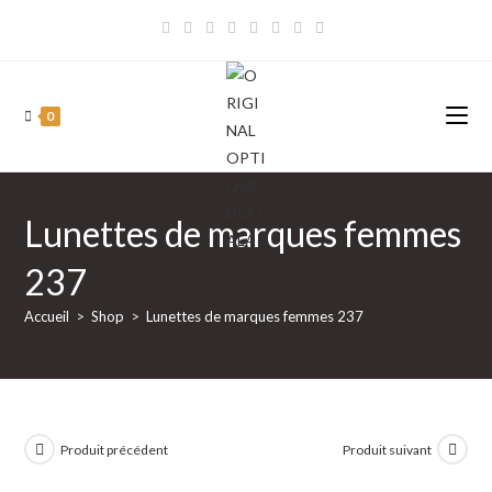
Skip
to
content
0
Lunettes de marques femmes
237
Accueil
>
Shop
>
Lunettes de marques femmes 237
Produit précédent
Produit suivant