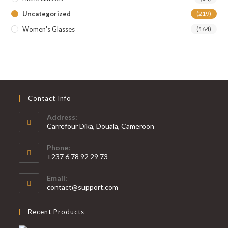
Uncategorized
(219)
Women's Glasses
(164)
Contact Info
Address:
Carrefour Dika, Douala, Cameroon
Phone:
+237 6 78 92 29 73
S’ouvre
Email:
dans
S’ouvre
contact@support.com
votre
dans
votre
application
Recent Products
application