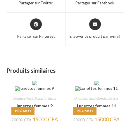
a
a
Partager sur Twitter
Partager sur Facebook
new
new
window
window
Opens
Opens
in
in
a
a
Partager sur Pinterest
Envoyer ce produit par e-mail
new
new
window
window
Produits similaires
Uncategorized
,
Women's glasses
Uncategorized
,
Women's glasses
lunettes femmes 9
Lunettes femmes 11
PROMO !
PROMO !
Le
Le
Le
Le
15000
CFA
15000
CFA
20000
CFA
20000
CFA
prix
prix
prix
prix
initial
actuel
initial
actuel
était :
est :
était :
est :