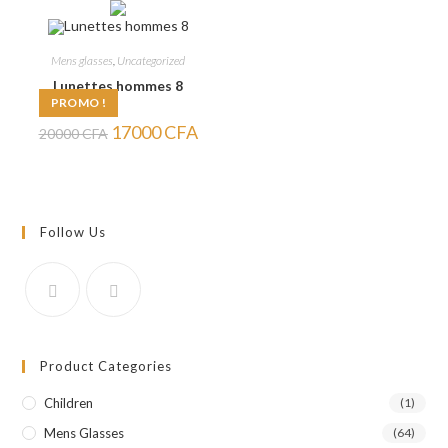
20000 CFA.
15000 CFA.
20000 CFA.
15000
Mens glasses
,
Uncategorized
Lunettes hommes 8
PROMO !
Le
Le
17000
CFA
20000
CFA
prix
prix
initial
actuel
était :
est :
20000 CFA.
17000 CFA.
Follow Us
Product Categories
Children
(1)
Mens Glasses
(64)