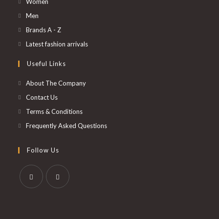
S’ouvre
Women
dans
S’ouvre
Men
un
dans
S’ouvre
Brands A - Z
nouvel
un
dans
S’ouvre
Latest fashion arrivals
onglet
nouvel
un
dans
Useful Links
onglet
nouvel
un
onglet
nouvel
About The Company
onglet
Contact Us
Terms & Conditions
Frequently Asked Questions
Follow Us
S’ouvre
S’ouvre
dans
dans
un
un