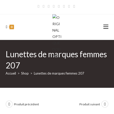
Skip
to
content
0
Lunettes de marques femmes
207
Accueil
>
Shop
>
Lunettes de marques femmes 207
Produit précédent
Produit suivant