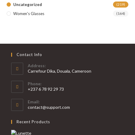
Uncategorized
(219)
Women's Glasses
(164)
Contact Info
Address:
Carrefour Dika, Douala, Cameroon
Phone:
+237 6 78 92 29 73
S’ouvre
Email:
dans
S’ouvre
contact@support.com
votre
dans
votre
application
Recent Products
application