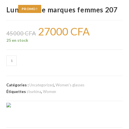
Lunettes de marques femmes 207
PROMO !
27000
CFA
Le
Le
prix
prix
45000
CFA
initial
actuel
était :
est :
25 en stock
45000 CFA.
27000 CFA.
quantité
de
Lunettes
de
Catégories :
Uncategorized
,
Women's glasses
marques
Étiquettes :
burkina
,
Women
femmes
207