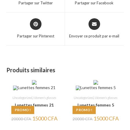
a
a
Partager sur Twitter
Partager sur Facebook
new
new
window
window
Opens
Opens
in
in
a
a
Partager sur Pinterest
Envoyer ce produit par e-mail
new
new
window
window
Produits similaires
Uncategorized
,
Women's glasses
Uncategorized
,
Women's glasses
Lunettes femmes 21
Lunettes femmes 5
PROMO !
PROMO !
Le
Le
Le
Le
15000
CFA
15000
CFA
20000
CFA
20000
CFA
prix
prix
prix
prix
initial
actuel
initial
actuel
était :
est :
était :
est :