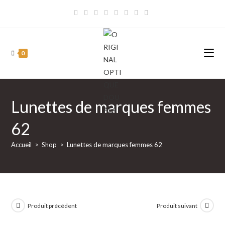
Skip
to
content
0
Lunettes de marques femmes
62
Accueil
>
Shop
>
Lunettes de marques femmes 62
Produit précédent
Produit suivant