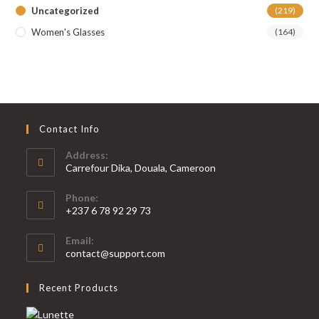
Uncategorized
(219)
Women's Glasses
(164)
Contact Info
Address:
Carrefour Dika, Douala, Cameroon
Phone:
+237 6 78 92 29 73
S’ouvre
Email:
dans
S’ouvre
contact@support.com
votre
dans
votre
application
Recent Products
application