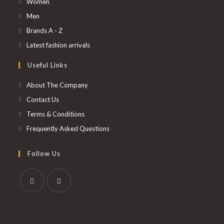
S’ouvre
Women
dans
S’ouvre
Men
un
dans
S’ouvre
Brands A - Z
nouvel
un
dans
S’ouvre
Latest fashion arrivals
onglet
nouvel
un
dans
Useful Links
onglet
nouvel
un
onglet
nouvel
About The Company
onglet
Contact Us
Terms & Conditions
Frequently Asked Questions
Follow Us
S’ouvre
S’ouvre
dans
dans
un
un