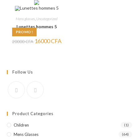
20000 CFA.
15000 CFA.
20000 CFA.
15000
Mens glasses
,
Uncategorized
Lunettes hommes 5
PROMO !
Le
Le
16000
CFA
20000
CFA
prix
prix
initial
actuel
était :
est :
20000 CFA.
16000 CFA.
Follow Us
Product Categories
Children
(1)
Mens Glasses
(64)