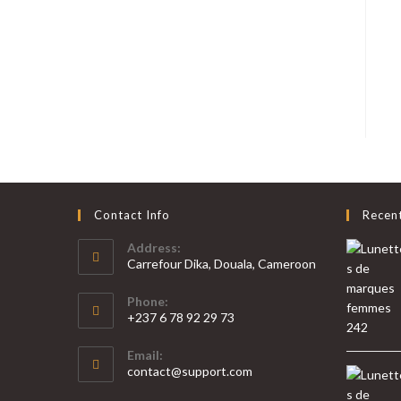
Contact Info
Recen
Address:
Carrefour Dika, Douala, Cameroon
Phone:
+237 6 78 92 29 73
S’ouvre
Email:
dans
S’ouvre
contact@support.com
votre
dans