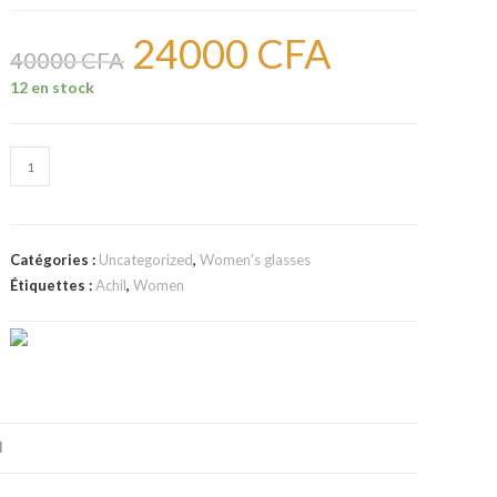
24000
CFA
Le
Le
prix
prix
40000
CFA
initial
actuel
était :
est :
12 en stock
40000 CFA.
24000 CFA.
quantité
de
Lunettes
de
Catégories :
Uncategorized
,
Women's glasses
marques
Étiquettes :
Achil
,
Women
femmes
61
N