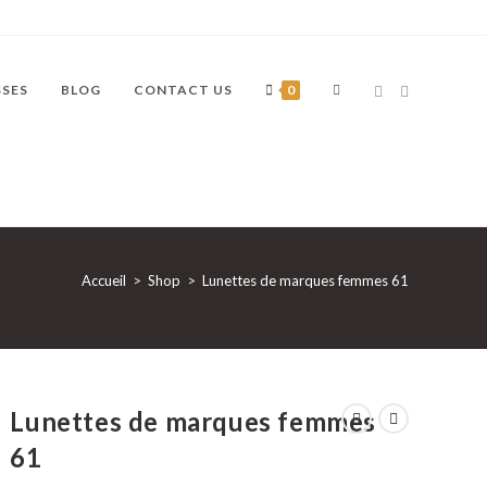
TOGGLE
SSES
BLOG
CONTACT US
0
WEBSITE
Accueil
>
Shop
>
Lunettes de marques femmes 61
SEARCH
Lunettes de marques femmes
61