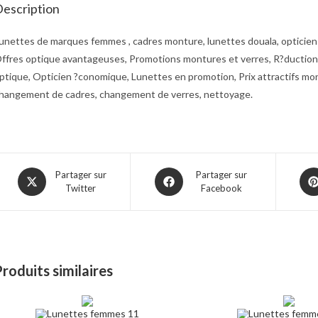
escription
unettes de marques femmes , cadres monture, lunettes douala, opticien 
ffres optique avantageuses, Promotions montures et verres, R?ductions 
ptique, Opticien ?conomique, Lunettes en promotion, Prix attractifs mo
hangement de cadres, changement de verres, nettoyage.
Opens
Opens
Ope
Partager sur
Partager sur
Twitter
Facebook
in
in
in
a
a
a
new
new
ne
window
window
win
roduits similaires