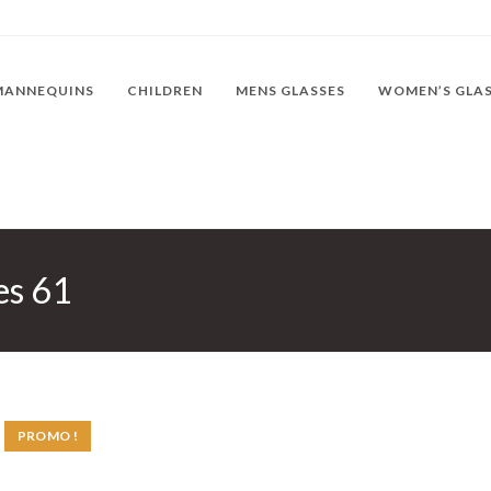
MANNEQUINS
CHILDREN
MENS GLASSES
WOMEN’S GLA
es 61
PROMO !