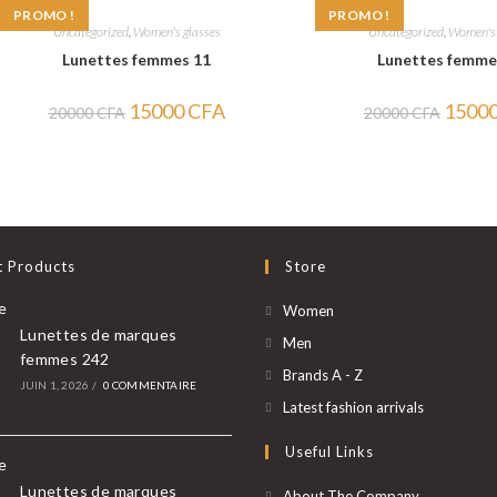
PROMO !
PROMO !
Uncategorized
,
Women's glasses
Uncategorized
,
Women's 
Lunettes femmes 11
Lunettes femme
Le
Le
Le
15000
CFA
1500
20000
CFA
20000
CFA
prix
prix
prix
initial
actuel
initial
était :
est :
était :
20000 CFA.
15000 CFA.
20000 
t Products
Store
S’ouvre
Women
Lunettes de marques
dans
S’ouvre
Men
femmes 242
un
dans
S’ouvre
Brands A - Z
JUIN 1, 2026
/
0 COMMENTAIRE
nouvel
un
dans
S’ouvre
Latest fashion arrivals
onglet
nouvel
un
dans
Useful Links
onglet
nouvel
un
onglet
nouvel
Lunettes de marques
About The Company