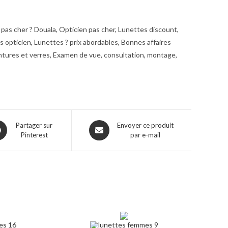
pas cher ? Douala, Opticien pas cher, Lunettes discount,
opticien, Lunettes ? prix abordables, Bonnes affaires
ntures et verres, Examen de vue, consultation, montage,
ns
Opens
Partager sur
Envoyer ce produit
Pinterest
par e-mail
in
a
w
new
dow
window