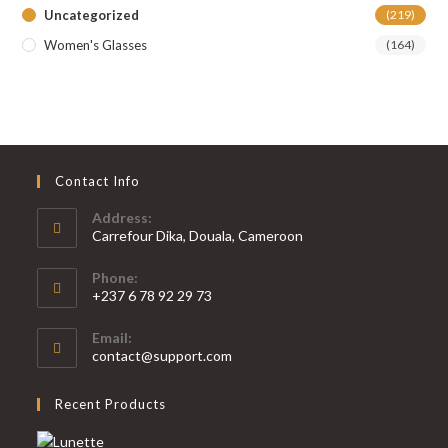
Uncategorized
(219)
Women's Glasses
(164)
Contact Info
Address:
Carrefour Dika, Douala, Cameroon
Phone:
+237 6 78 92 29 73
S’ouvre
Email:
dans
S’ouvre
contact@support.com
votre
dans
votre
application
Recent Products
application