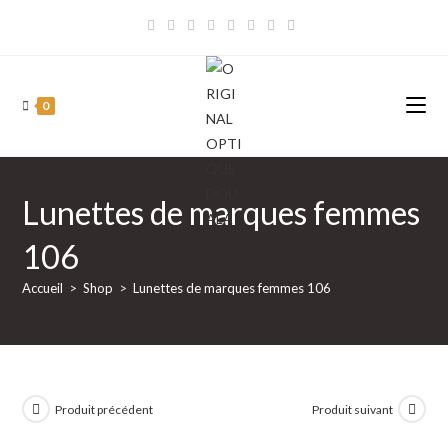
Skip
to
content
0
Lunettes de marques femmes
106
Accueil
>
Shop
>
Lunettes de marques femmes 106
Produit précédent
Produit suivant