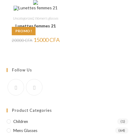
20000 CFA.
16000 CFA.
20000 CFA.
15000
Uncategorized
,
Women's glasses
Lunettes femmes 21
PROMO !
Le
Le
15000
CFA
20000
CFA
prix
prix
initial
actuel
était :
est :
20000 CFA.
15000 CFA.
Follow Us
Product Categories
Children
(1)
Mens Glasses
(64)