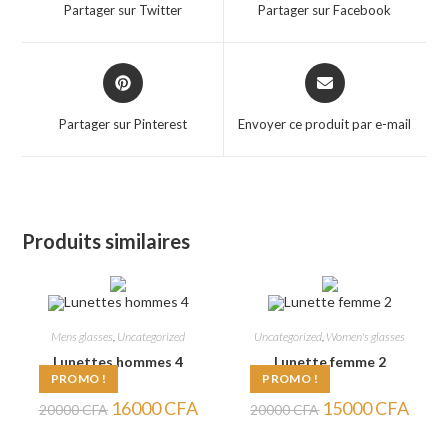
a
a
Partager sur Twitter
Partager sur Facebook
new
new
window
window
Opens
Opens
in
in
a
a
Partager sur Pinterest
Envoyer ce produit par e-mail
new
new
window
window
Produits similaires
Mens glasses
,
Uncategorized
Uncategorized
,
Women's glasses
Lunettes hommes 4
Lunette femme 2
PROMO !
PROMO !
Le
Le
Le
Le
16000
CFA
15000
CFA
20000
CFA
20000
CFA
prix
prix
prix
prix
initial
actuel
initial
actuel
était :
est :
était :
est :