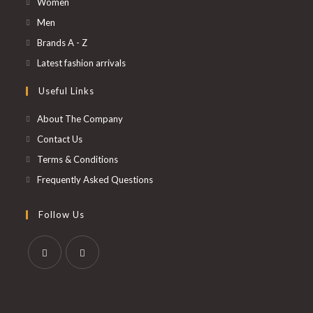
S’ouvre
Women
dans
S’ouvre
Men
un
dans
S’ouvre
Brands A - Z
nouvel
un
dans
S’ouvre
Latest fashion arrivals
onglet
nouvel
un
dans
Useful Links
onglet
nouvel
un
onglet
nouvel
About The Company
onglet
Contact Us
Terms & Conditions
Frequently Asked Questions
Follow Us
S’ouvre
S’ouvre
dans
dans
un
un