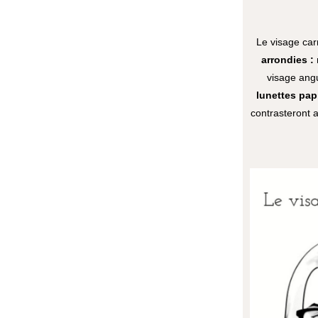
Le visage car
arrondies :
visage angu
lunettes papi
contrasteront a