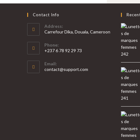
Contact Info
Recen
Address:
Carrefour Dika, Douala, Cameroon
Phone:
+237 6 78 92 29 73
Email:
contact@support.com