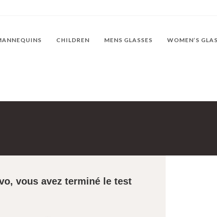
MANNEQUINS
CHILDREN
MENS GLASSES
WOMEN’S GLA
vo, vous avez terminé le test