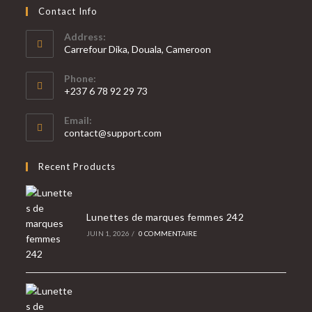
Contact Info
Address:
Carrefour Dika, Douala, Cameroon
Phone:
+237 6 78 92 29 73
S’ouvre
Email:
dans
S’ouvre
contact@support.com
votre
dans
votre
application
Recent Products
application
Lunettes de marques femmes 242
JUIN 1, 2026
/
0 COMMENTAIRE