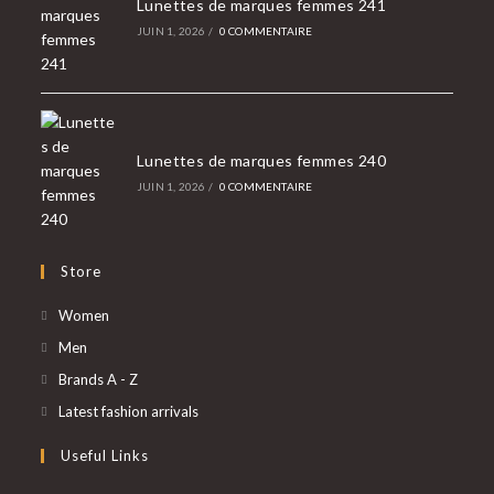
Lunettes de marques femmes 241
JUIN 1, 2026
/
0 COMMENTAIRE
Lunettes de marques femmes 240
JUIN 1, 2026
/
0 COMMENTAIRE
Store
S’ouvre
Women
dans
S’ouvre
Men
un
dans
S’ouvre
Brands A - Z
nouvel
un
dans
S’ouvre
Latest fashion arrivals
onglet
nouvel
un
dans
Useful Links
onglet
nouvel
un
onglet
nouvel