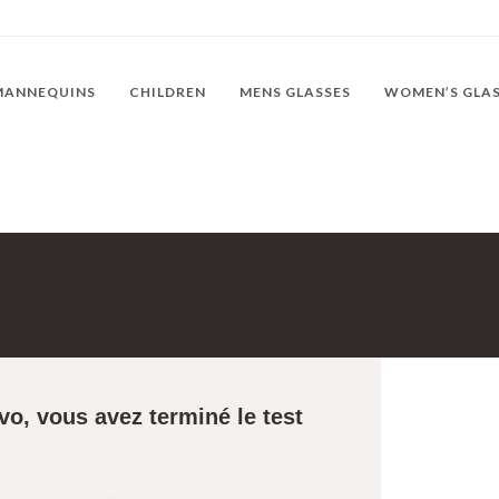
MANNEQUINS
CHILDREN
MENS GLASSES
WOMEN’S GLA
vo, vous avez terminé le test