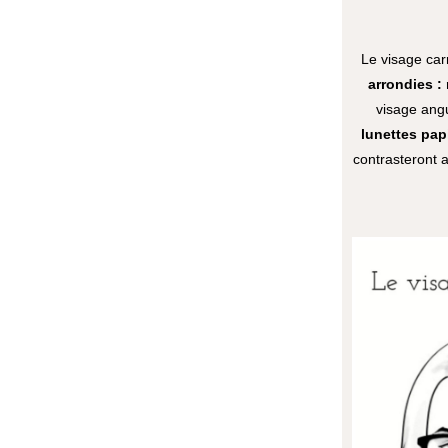
Le visage car
arrondies :
visage angu
lunettes papi
contrasteront a