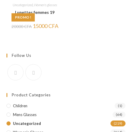
Uncategorized
,
Women's glasses
Lunettes femmes 19
PROMO !
Le
Le
15000
CFA
20000
CFA
prix
prix
initial
actuel
était :
est :
20000 CFA.
15000 CFA.
Follow Us
Product Categories
Children
(1)
Mens Glasses
(64)
Uncategorized
(219)