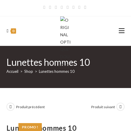
Skip
to
content
0
Lunettes hommes 10
Accueil
>
Shop
>
Lunettes hommes 10
Produit précédent
Produit suivant
Lunettes hommes 10
PROMO !