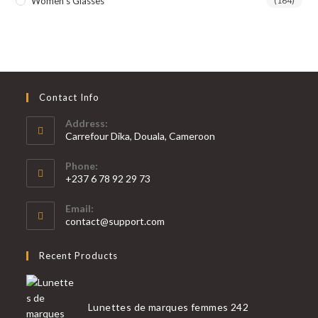
Women's Glasses
(164)
Contact Info
Address:
Carrefour Dika, Douala, Cameroon
Phone:
+237 6 78 92 29 73
S’ouvre
Email:
dans
S’ouvre
contact@support.com
votre
dans
votre
application
Recent Products
application
Lunettes de marques femmes 242