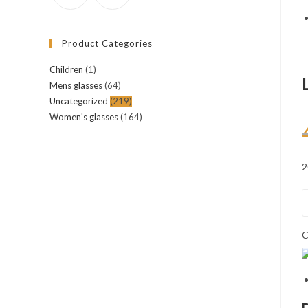
Product Categories
Children
(1)
Mens glasses
(64)
Uncategorized
(219)
Women's glasses
(164)
2
q
d
L
C
d
m
h
7