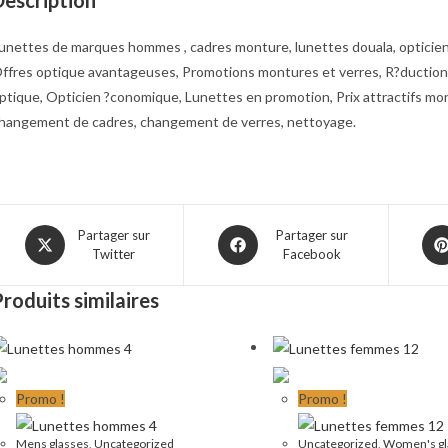
unettes de marques hommes , cadres monture, lunettes douala, opticien 
ffres optique avantageuses, Promotions montures et verres, R?ductions 
ptique, Opticien ?conomique, Lunettes en promotion, Prix attractifs mo
hangement de cadres, changement de verres, nettoyage.
Opens
Opens
Ope
Partager sur
Partager sur
Twitter
Facebook
in
in
in
a
a
a
roduits similaires
new
new
ne
window
window
win
Promo !
Promo !
Mens glasses
,
Uncategorized
Uncategorized
,
Women's gl