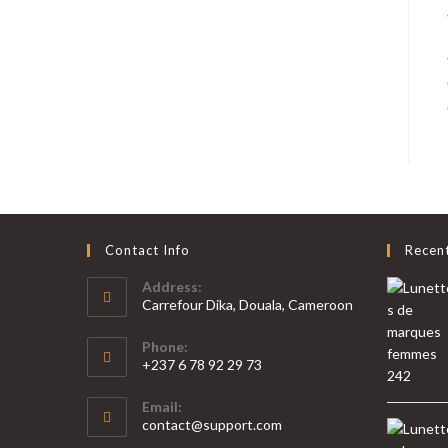
Contact Info
Recen
Address:
Carrefour Dika, Douala, Cameroon
Phone:
+237 6 78 92 29 73
S’ouvre
Email:
dans
S’ouvre
contact@support.com
votre
dans