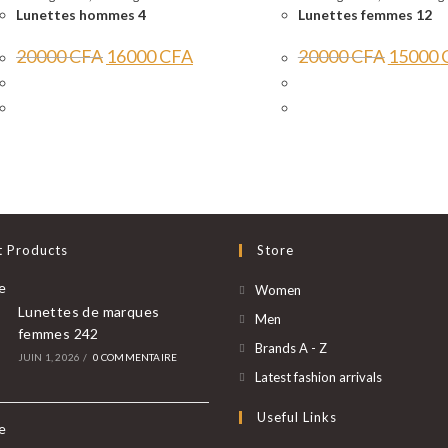
Lunettes hommes 4
Lunettes femmes 12
Le
Le
Le
20000
CFA
16000
CFA
20000
CFA
15000
prix
prix
prix
initial
actuel
initial
était :
est :
était :
20000 CFA.
16000 CFA.
20000 CF
t Products
Store
S’ouvre
Women
Lunettes de marques
dans
S’ouvre
Men
femmes 242
un
dans
S’ouvre
Brands A - Z
JUIN 1, 2026
/
0 COMMENTAIRE
nouvel
un
dans
S’ouvre
Latest fashion arrivals
onglet
nouvel
un
dans
Useful Links
onglet
nouvel
un
onglet