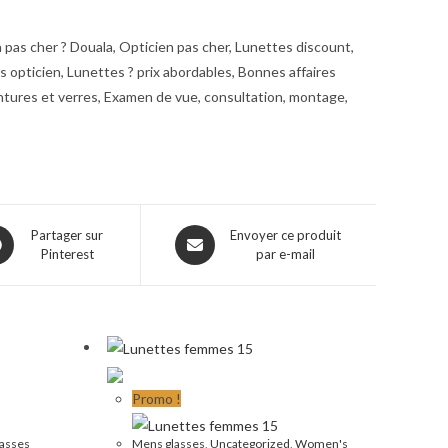
pas cher ? Douala, Opticien pas cher, Lunettes discount,
opticien, Lunettes ? prix abordables, Bonnes affaires
ntures et verres, Examen de vue, consultation, montage,
ns
Opens
Partager sur
Envoyer ce produit
Pinterest
par e-mail
in
a
w
new
dow
window
Promo !
asses
Mens glasses
,
Uncategorized
,
Women's