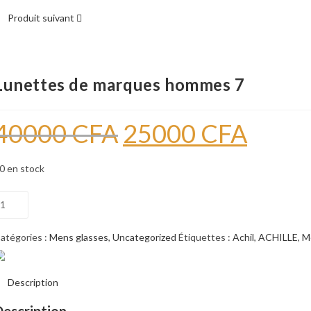
Produit suivant
Lunettes de marques hommes 7
40000
CFA
25000
CFA
Le
Le
prix
prix
initial
actuel
était :
est :
40000 CFA.
25000 CFA.
0 en stock
uantité
e
unettes
atégories :
Mens glasses
,
Uncategorized
Étiquettes :
Achil
,
ACHILLE
,
M
e
arques
Description
ommes
Description