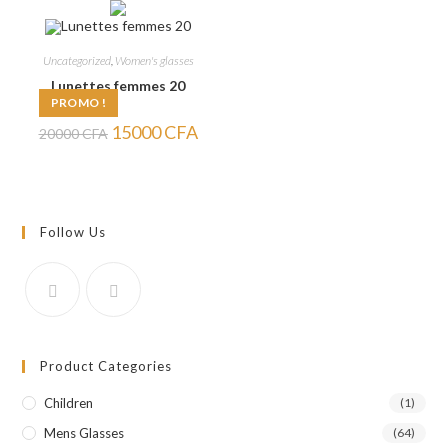
20000 CFA.
15000 CFA.
18000 CFA.
14000
Uncategorized
,
Women's glasses
Lunettes femmes 20
PROMO !
Le
Le
15000
CFA
20000
CFA
prix
prix
initial
actuel
était :
est :
20000 CFA.
15000 CFA.
Follow Us
Product Categories
Children
(1)
Mens Glasses
(64)