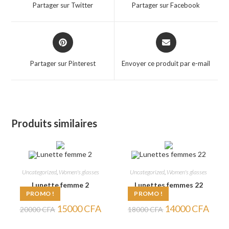
a
a
Partager sur Twitter
Partager sur Facebook
new
new
window
window
Opens
Opens
in
in
a
a
Partager sur Pinterest
Envoyer ce produit par e-mail
new
new
window
window
Produits similaires
Uncategorized
,
Women's glasses
Uncategorized
,
Women's glasses
Lunette femme 2
Lunettes femmes 22
PROMO !
PROMO !
Le
Le
Le
Le
15000
CFA
14000
CFA
20000
CFA
18000
CFA
prix
prix
prix
prix
initial
actuel
initial
actuel
était :
est :
était :
est :