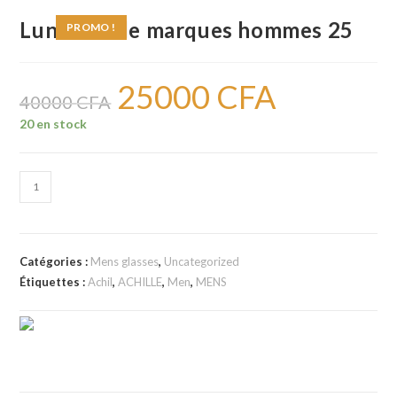
Lunettes de marques hommes 25
PROMO !
25000
CFA
Le
Le
prix
prix
40000
CFA
initial
actuel
était :
est :
20 en stock
40000 CFA.
25000 CFA.
quantité
de
Lunettes
de
Catégories :
Mens glasses
,
Uncategorized
marques
Étiquettes :
Achil
,
ACHILLE
,
Men
,
MENS
hommes
25