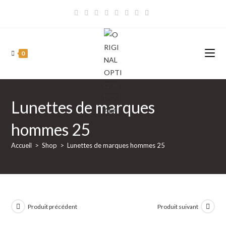
Skip
to
content
0
Lunettes de marques
hommes 25
Accueil
>
Shop
>
Lunettes de marques hommes 25
Produit précédent
Produit suivant