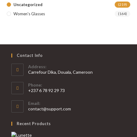
Uncategorized
(219)
Women's Glasses
(164)
Contact Info
Address:
Carrefour Dika, Douala, Cameroon
Phone:
+237 6 78 92 29 73
S’ouvre
Email:
dans
S’ouvre
contact@support.com
votre
dans
votre
application
Recent Products
application