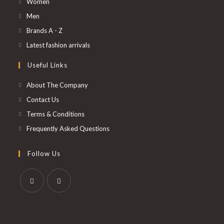
S’ouvre
Women
dans
S’ouvre
Men
un
dans
S’ouvre
Brands A - Z
nouvel
un
dans
S’ouvre
Latest fashion arrivals
onglet
nouvel
un
dans
Useful Links
onglet
nouvel
un
onglet
nouvel
About The Company
onglet
Contact Us
Terms & Conditions
Frequently Asked Questions
Follow Us
S’ouvre
S’ouvre
dans
dans
un
un