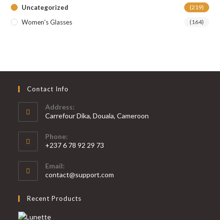
Uncategorized
(219)
Women's Glasses
(164)
Contact Info
Address:
Carrefour Dika, Douala, Cameroon
Phone:
+237 6 78 92 29 73
S’ouvre
Email:
dans
S’ouvre
contact@support.com
votre
dans
votre
application
Recent Products
application