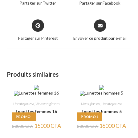
a
a
Partager sur Twitter
Partager sur Facebook
new
new
window
window
Opens
Opens
in
in
a
a
Partager sur Pinterest
Envoyer ce produit par e-mail
new
new
window
window
Produits similaires
Uncategorized
,
Women's glasses
Mens glasses
,
Uncategorized
Lunettes femmes 16
Lunettes hommes 5
PROMO !
PROMO !
Le
Le
Le
Le
15000
CFA
16000
CFA
20000
CFA
20000
CFA
prix
prix
prix
prix
initial
actuel
initial
actuel
était :
est :
était :
est :