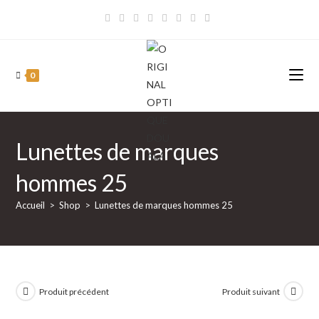
Skip
to
content
0
Lunettes de marques
hommes 25
Accueil
>
Shop
>
Lunettes de marques hommes 25
Produit précédent
Produit suivant