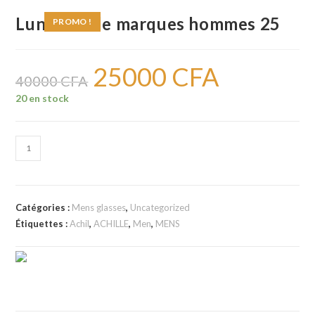
Lunettes de marques hommes 25
PROMO !
25000
CFA
Le
Le
prix
prix
40000
CFA
initial
actuel
était :
est :
20 en stock
40000 CFA.
25000 CFA.
quantité
de
Lunettes
de
Catégories :
Mens glasses
,
Uncategorized
marques
Étiquettes :
Achil
,
ACHILLE
,
Men
,
MENS
hommes
25