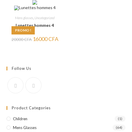
20000 CFA.
15000 CFA.
20000 CFA.
16000
Mens glasses
,
Uncategorized
Lunettes hommes 4
PROMO !
Le
Le
16000
CFA
20000
CFA
prix
prix
initial
actuel
était :
est :
20000 CFA.
16000 CFA.
Follow Us
Product Categories
Children
(1)
Mens Glasses
(64)