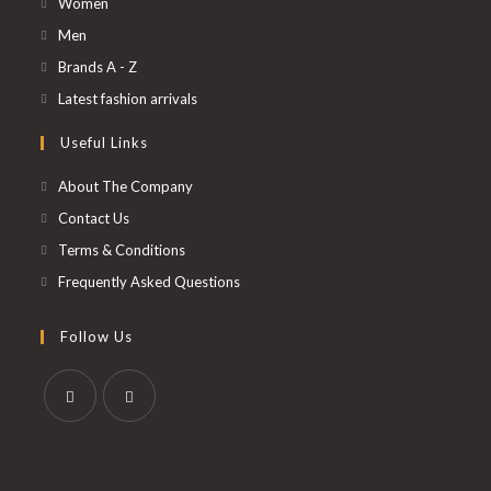
S’ouvre
Women
dans
S’ouvre
Men
un
dans
S’ouvre
Brands A - Z
nouvel
un
dans
S’ouvre
Latest fashion arrivals
onglet
nouvel
un
dans
Useful Links
onglet
nouvel
un
onglet
nouvel
About The Company
onglet
Contact Us
Terms & Conditions
Frequently Asked Questions
Follow Us
S’ouvre
S’ouvre
dans
dans
un
un