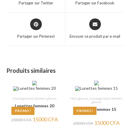
a
a
Partager sur Twitter
Partager sur Facebook
new
new
window
window
Opens
Opens
in
in
a
a
Partager sur Pinterest
Envoyer ce produit par e-mail
new
new
window
window
Produits similaires
Uncategorized
,
Women's glasses
Mens glasses
,
Uncategorized
,
Women's
glasses
Lunettes femmes 20
Lunettes femmes 15
PROMO !
PROMO !
Le
Le
15000
CFA
20000
CFA
Le
Le
15000
CFA
prix
prix
20000
CFA
prix
prix
initial
actuel
initial
actuel
était :
est :