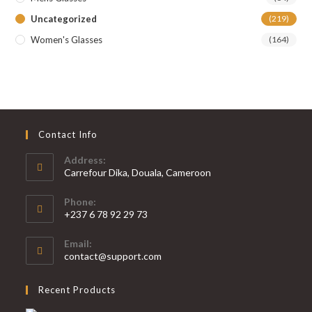
Uncategorized
(219)
Women's Glasses
(164)
Contact Info
Address:
Carrefour Dika, Douala, Cameroon
Phone:
+237 6 78 92 29 73
S’ouvre
Email:
dans
S’ouvre
contact@support.com
votre
dans
votre
application
Recent Products
application