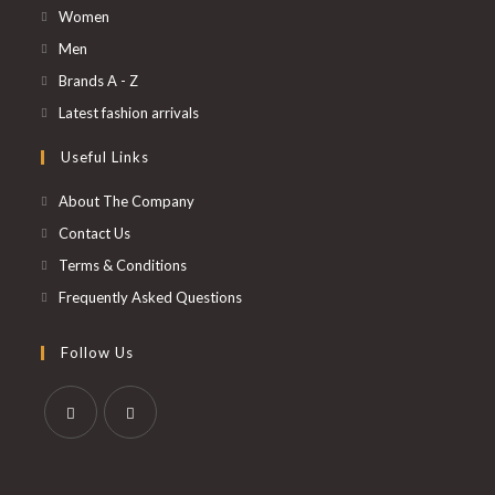
S’ouvre
Women
dans
S’ouvre
Men
un
dans
S’ouvre
Brands A - Z
nouvel
un
dans
S’ouvre
Latest fashion arrivals
onglet
nouvel
un
dans
Useful Links
onglet
nouvel
un
onglet
nouvel
About The Company
onglet
Contact Us
Terms & Conditions
Frequently Asked Questions
Follow Us
S’ouvre
S’ouvre
dans
dans