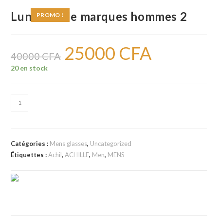
Lunettes de marques hommes 2
PROMO !
25000
CFA
Le
Le
prix
prix
40000
CFA
initial
actuel
était :
est :
20 en stock
40000 CFA.
25000 CFA.
quantité
de
Lunettes
de
Catégories :
Mens glasses
,
Uncategorized
marques
Étiquettes :
Achil
,
ACHILLE
,
Men
,
MENS
hommes
2