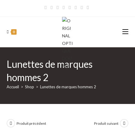
Skip
to
content
0
Lunettes de marques
hommes 2
Accueil
>
Shop
>
Lunettes de marques hommes 2
Produit précédent
Produit suivant