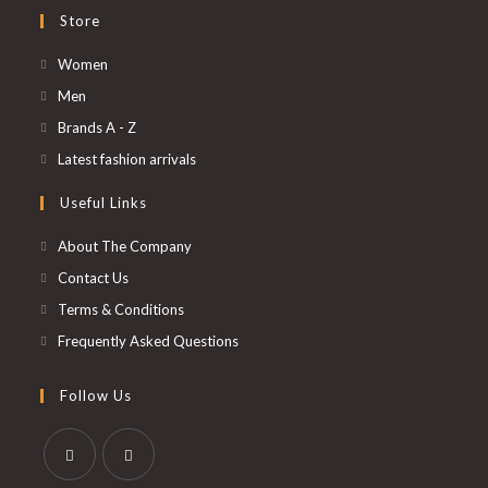
Store
S’ouvre
Women
dans
S’ouvre
Men
un
dans
S’ouvre
Brands A - Z
nouvel
un
dans
S’ouvre
Latest fashion arrivals
onglet
nouvel
un
dans
Useful Links
onglet
nouvel
un
onglet
nouvel
About The Company
onglet
Contact Us
Terms & Conditions
Frequently Asked Questions
Follow Us