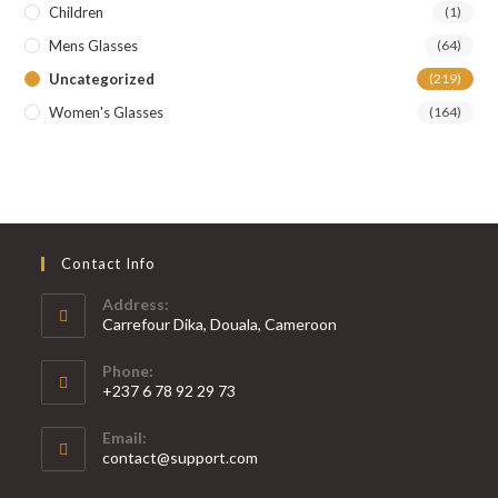
Children
(1)
Mens Glasses
(64)
Uncategorized
(219)
Women's Glasses
(164)
Contact Info
Address:
Carrefour Dika, Douala, Cameroon
Phone:
+237 6 78 92 29 73
S’ouvre
Email:
dans
S’ouvre
contact@support.com
votre
dans
votre
application