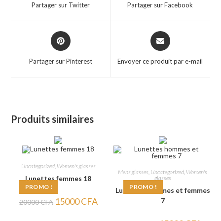
a
a
Partager sur Twitter
Partager sur Facebook
new
new
window
window
Opens
Opens
in
in
a
a
Partager sur Pinterest
Envoyer ce produit par e-mail
new
new
window
window
Produits similaires
Uncategorized
,
Women's glasses
Mens glasses
,
Uncategorized
,
Women's
glasses
Lunettes femmes 18
PROMO !
PROMO !
Lunettes hommes et femmes
Le
Le
15000
CFA
7
20000
CFA
prix
prix
initial
actuel
était :
est :