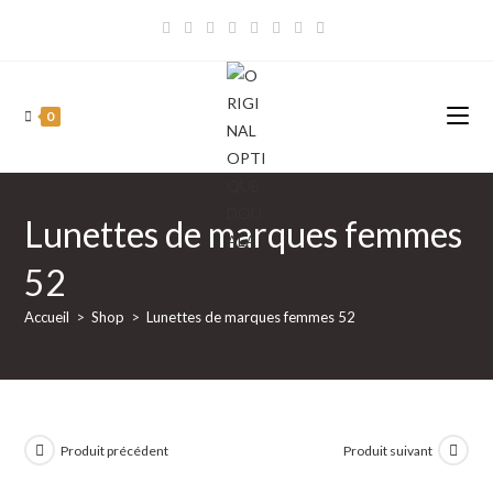
Skip
to
content
0
Lunettes de marques femmes
52
Accueil
>
Shop
>
Lunettes de marques femmes 52
Produit précédent
Produit suivant