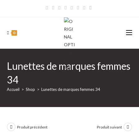
Skip
to
content
0
Lunettes de marques femmes
34
Accueil
>
Shop
>
Lunettes de marques femmes 34
Produit précédent
Produit suivant