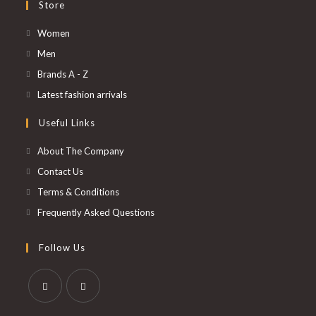
Store
S’ouvre
Women
dans
S’ouvre
Men
un
dans
S’ouvre
Brands A - Z
nouvel
un
dans
S’ouvre
Latest fashion arrivals
onglet
nouvel
un
dans
Useful Links
onglet
nouvel
un
onglet
nouvel
About The Company
onglet
Contact Us
Terms & Conditions
Frequently Asked Questions
Follow Us
S’ouvre
S’ouvre