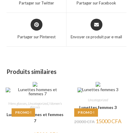
a
a
Partager sur Twitter
Partager sur Facebook
new
new
window
window
Opens
Opens
in
in
a
a
Partager sur Pinterest
Envoyer ce produit par e-mail
new
new
window
window
Produits similaires
Uncategorized
Mens glasses
,
Uncategorized
,
Women's
glasses
Lunettes femmes 3
PROMO !
PROMO !
Lunettes hommes et femmes
Le
Le
15000
CFA
7
20000
CFA
prix
prix
initial
actuel
était :
est :