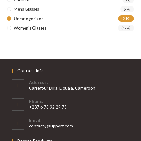
Mens Glasses
(64)
Uncategorized
(219)
Women's Glasses
(164)
Contact Info
Address:
Carrefour Dika, Douala, Cameroon
Phone:
+237 6 78 92 29 73
S’ouvre
Email:
dans
S’ouvre
contact@support.com
votre
dans
votre
application