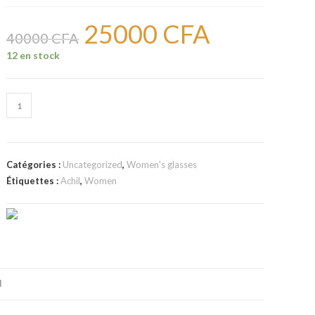
25000
CFA
Le
Le
prix
prix
40000
CFA
initial
actuel
était :
est :
12 en stock
40000 CFA.
25000 CFA.
quantité
de
Lunettes
de
Catégories :
Uncategorized
,
Women's glasses
marques
Étiquettes :
Achil
,
Women
femmes
24
N