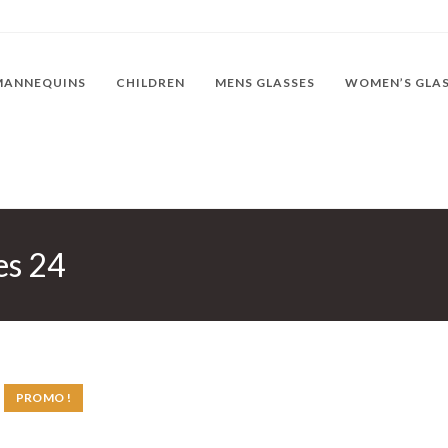
MANNEQUINS
CHILDREN
MENS GLASSES
WOMEN’S GLA
es 24
PROMO !