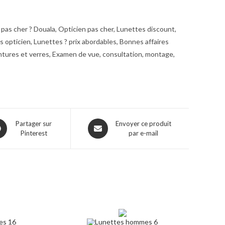
pas cher ? Douala, Opticien pas cher, Lunettes discount,
opticien, Lunettes ? prix abordables, Bonnes affaires
ntures et verres, Examen de vue, consultation, montage,
ns
Opens
Partager sur
Envoyer ce produit
Pinterest
par e-mail
in
a
w
new
dow
window