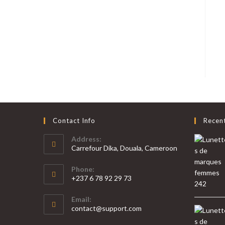
Contact Info
Recen
Address:
Carrefour Dika, Douala, Cameroon
Phone:
+237 6 78 92 29 73
S’ouvre
Email:
dans
S’ouvre
contact@support.com
votre
dans