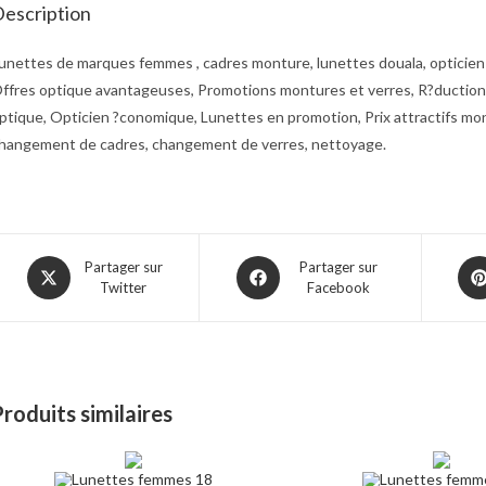
escription
unettes de marques femmes , cadres monture, lunettes douala, opticien 
ffres optique avantageuses, Promotions montures et verres, R?ductions 
ptique, Opticien ?conomique, Lunettes en promotion, Prix attractifs mo
hangement de cadres, changement de verres, nettoyage.
Opens
Opens
Ope
Partager sur
Partager sur
Twitter
Facebook
in
in
in
a
a
a
new
new
ne
window
window
win
roduits similaires