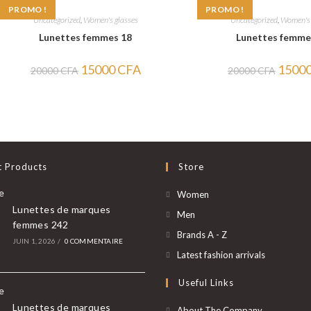
PROMO !
PROMO !
Uncategorized
,
Women's glasses
Uncategorized
,
Women's 
Lunettes femmes 18
Lunettes femme
Le
Le
Le
15000
CFA
1500
20000
CFA
20000
CFA
prix
prix
prix
initial
actuel
initial
était :
est :
était :
20000 CFA.
15000 CFA.
20000 
t Products
Store
S’ouvre
Women
Lunettes de marques
dans
S’ouvre
Men
femmes 242
un
dans
S’ouvre
Brands A - Z
JUIN 1, 2026
/
0 COMMENTAIRE
nouvel
un
dans
S’ouvre
Latest fashion arrivals
onglet
nouvel
un
dans
Useful Links
onglet
nouvel
un
onglet
nouvel
Lunettes de marques
About The Company