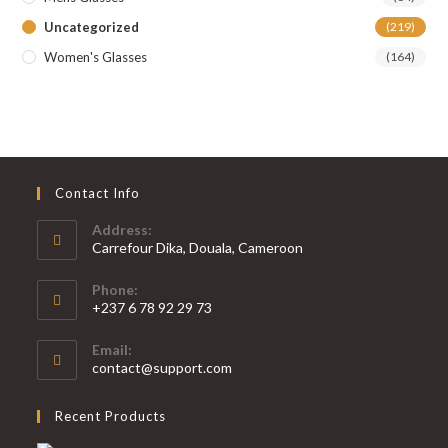
Uncategorized
(219)
Women's Glasses
(164)
Contact Info
Address:
Carrefour Dika, Douala, Cameroon
Phone:
+237 6 78 92 29 73
S’ouvre
Email:
dans
S’ouvre
contact@support.com
votre
dans
votre
application
Recent Products
application