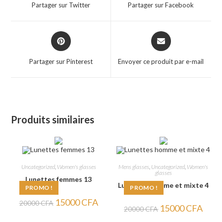
a
a
Partager sur Twitter
Partager sur Facebook
new
new
window
window
Opens
Opens
in
in
a
a
Partager sur Pinterest
Envoyer ce produit par e-mail
new
new
window
window
Produits similaires
Uncategorized
,
Women's glasses
Mens glasses
,
Uncategorized
,
Women's
glasses
Lunettes femmes 13
Lunettes homme et mixte 4
PROMO !
PROMO !
Le
Le
15000
CFA
20000
CFA
Le
Le
15000
CFA
prix
prix
20000
CFA
prix
prix
initial
actuel
initial
actuel
était :
est :