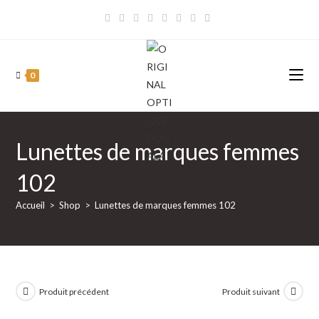
Skip
to
content
0
Lunettes de marques femmes
102
Accueil
>
Shop
>
Lunettes de marques femmes 102
Produit précédent
Produit suivant