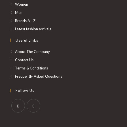
S’ouvre
Women
dans
S’ouvre
Men
un
dans
S’ouvre
Brands A - Z
nouvel
un
dans
S’ouvre
Latest fashion arrivals
onglet
nouvel
un
dans
Useful Links
onglet
nouvel
un
onglet
nouvel
About The Company
onglet
Contact Us
Terms & Conditions
Frequently Asked Questions
Follow Us
S’ouvre
S’ouvre
dans
dans