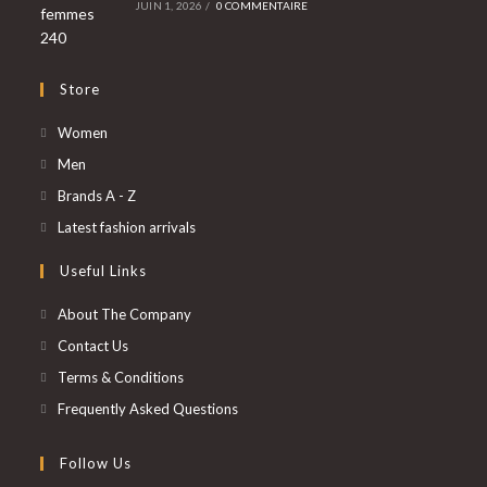
JUIN 1, 2026
/
0 COMMENTAIRE
Store
S’ouvre
Women
dans
S’ouvre
Men
un
dans
S’ouvre
Brands A - Z
nouvel
un
dans
S’ouvre
Latest fashion arrivals
onglet
nouvel
un
dans
Useful Links
onglet
nouvel
un
onglet
nouvel
About The Company
onglet
Contact Us
Terms & Conditions
Frequently Asked Questions
Follow Us