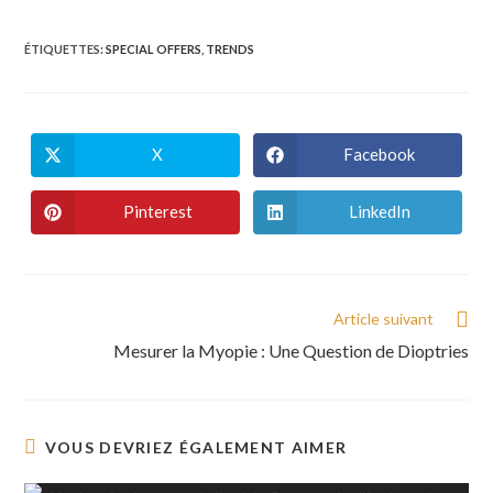
ÉTIQUETTES
:
SPECIAL OFFERS
,
TRENDS
X
Facebook
Ouvrir
Ouvrir
dans
dans
une
une
autre
autre
Pinterest
LinkedIn
Ouvrir
Ouvrir
fenêtre
fenêtre
dans
dans
une
une
autre
autre
fenêtre
fenêtre
Read
Article suivant
more
Mesurer la Myopie : Une Question de Dioptries
articles
VOUS DEVRIEZ ÉGALEMENT AIMER