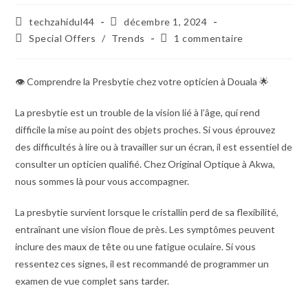
Auteur/autrice
Publication
techzahidul44
décembre 1, 2024
de
publiée :
Post
Commentaires
Special Offers
/
Trends
1 commentaire
la
category:
de
publication :
la
publication :
👁️ Comprendre la Presbytie chez votre opticien à Douala 🌟
La presbytie est un trouble de la vision lié à l’âge, qui rend
difficile la mise au point des objets proches. Si vous éprouvez
des difficultés à lire ou à travailler sur un écran, il est essentiel de
consulter un opticien qualifié. Chez Original Optique à Akwa,
nous sommes là pour vous accompagner.
La presbytie survient lorsque le cristallin perd de sa flexibilité,
entraînant une vision floue de près. Les symptômes peuvent
inclure des maux de tête ou une fatigue oculaire. Si vous
ressentez ces signes, il est recommandé de programmer un
examen de vue complet sans tarder.