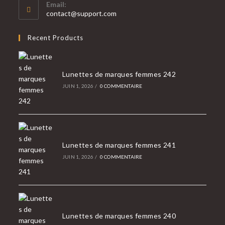
Email:
dans
S’ouvre
contact@support.com
votre
dans
votre
application
Recent Products
application
Lunettes de marques femmes 242
JUIN 1, 2026
/
0 COMMENTAIRE
Lunettes de marques femmes 241
JUIN 1, 2026
/
0 COMMENTAIRE
Lunettes de marques femmes 240